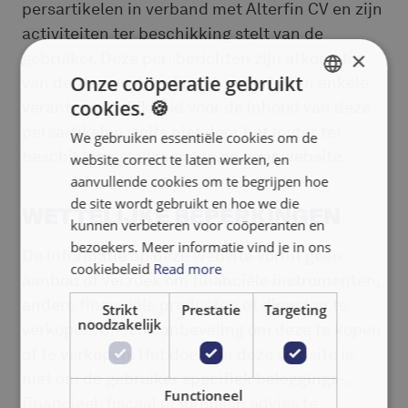
persartikelen in verband met Alterfin CV en zijn
activiteiten ter beschikking stelt van de
×
gebruiker. Deze persberichten zijn afkomstig
Onze coöperatie gebruikt
van derden en Alterfin CV neemt geen enkele
cookies. 🍪
verantwoordelijkheid voor de inhoud van deze
ENGLISH
persartikelen, zelfs niet door het louter ter
We gebruiken essentiële cookies om de
FRANÇAIS
beschikking stellen ervan op haar website.
website correct te laten werken, en
NEDERLANDS
aanvullende cookies om te begrijpen hoe
de site wordt gebruikt en hoe we die
WETTELIJKE BEPERKINGEN
kunnen verbeteren voor coöperanten en
bezoekers. Meer informatie vind je in ons
De informatie op deze website vormt geen
cookiebeleid
Read more
aanbod of verzoek om financiële instrumenten,
andere financiële producten of diensten te
Strikt
Prestatie
Targeting
noodzakelijk
verkopen, of een aanbeveling om deze te kopen
of te verkopen. Het doel van deze website is
niet om de gebruiker specifiek beleggings-,
Functioneel
financieel, fiscaal of juridisch advies te