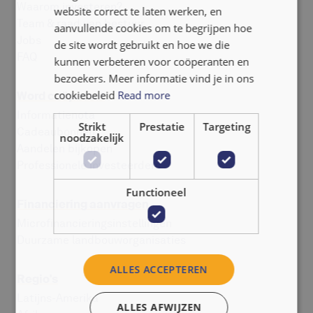
Waarom investeren?
website correct te laten werken, en
NEDERLANDS
Team & raad van bestuur
aanvullende cookies om te begrijpen hoe
Jobs
de site wordt gebruikt en hoe we die
FAQ
kunnen verbeteren voor coöperanten en
bezoekers. Meer informatie vind je in ons
cookiebeleid
Read more
Word coöperant
Informatienota
Strikt
Prestatie
Targeting
Cadeaubonnen
noodzakelijk
Aandelen bijkopen
Professionele investeerders
Functioneel
Financiering aanvragen
Microfinancieringsinstellingen
Duurzame landbouworganisaties
ALLES ACCEPTEREN
Regio's
Latijns-Amerika
ALLES AFWIJZEN