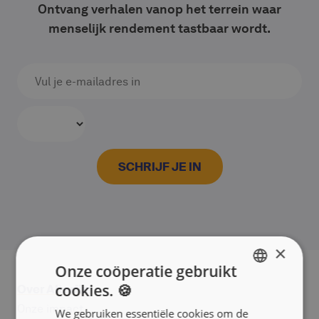
Ontvang verhalen vanop het terrein waar
menselijk rendement tastbaar wordt.
×
Onze coöperatie gebruikt
cookies. 🍪
Over Alterfin
ENGLISH
Onze impact
We gebruiken essentiële cookies om de
FRANÇAIS