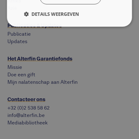
Afrika
Azië
DETAILS WEERGEVEN
Publicaties & Updates
Publicatie
Updates
Het Alterfin Garantiefonds
Missie
Doe een gift
Mijn nalatenschap aan Alterfin
Contacteer ons
+32 (0)2 538 58 62
info@alterfin.be
Mediabibliotheek