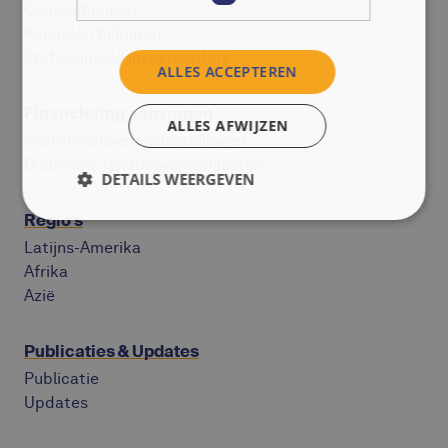
Cadeaubonnen
Aandelen bijkopen
Professionele investeerders
ALLES ACCEPTEREN
Financiering aanvragen
ALLES AFWIJZEN
Microfinancieringsinstellingen
Duurzame landbouworganisaties
DETAILS WEERGEVEN
Regio's
Latijns-Amerika
Afrika
Azië
Publicaties & Updates
Publicatie
Updates