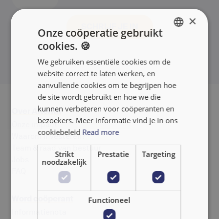
×
Onze coöperatie gebruikt
cookies. 🍪
ENGLISH
We gebruiken essentiële cookies om de
FRANÇAIS
website correct te laten werken, en
NEDERLANDS
aanvullende cookies om te begrijpen hoe
de site wordt gebruikt en hoe we die
kunnen verbeteren voor coöperanten en
Over Alterfin
bezoekers. Meer informatie vind je in ons
Onze impact
cookiebeleid
Read more
Waarom investeren?
Team & raad van bestuur
Strikt
Prestatie
Targeting
Jobs
noodzakelijk
FAQ
Word coöperant
Functioneel
Informatienota