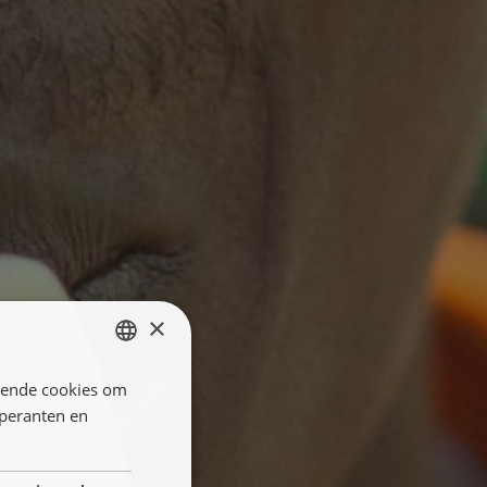
×
llende cookies om
ENGLISH
öperanten en
FRANÇAIS
NEDERLANDS