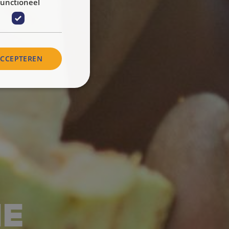
unctioneel
ACCEPTEREN
NE