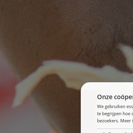
Onze coöper
We gebruiken ess
te begrijpen hoe
bezoekers. Meer i