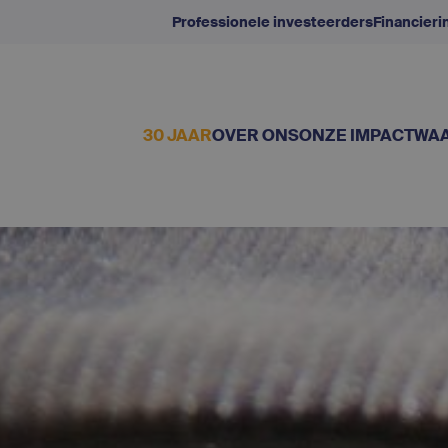
Professionele investeerders
Financier
30 JAAR
OVER ONS
ONZE IMPACT
WAA