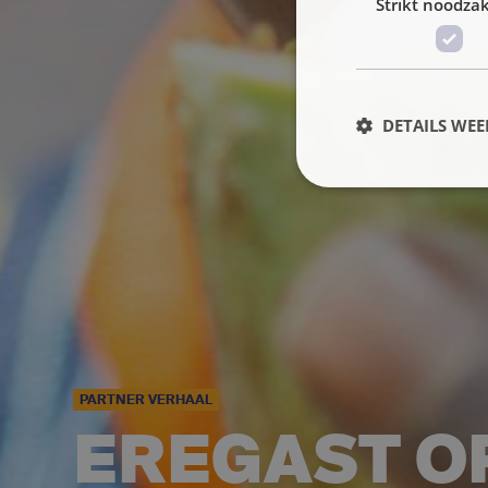
Strikt noodzak
DETAILS WE
PARTNER VERHAAL
EREGAST O