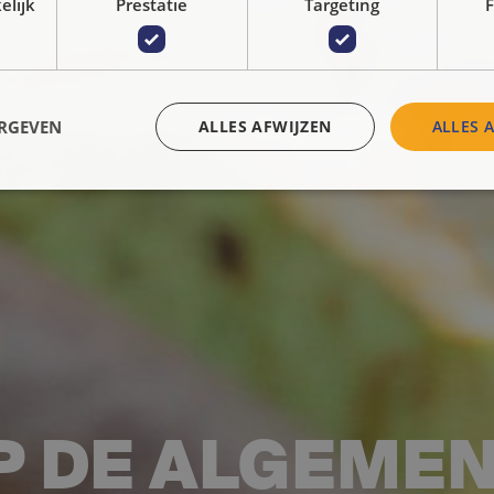
elijk
Prestatie
Targeting
F
ERGEVEN
ALLES AFWIJZEN
ALLES 
P DE ALGEME