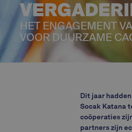
VERGADER
HET ENGAGEMENT VA
VOOR DUURZAME CAC
Dit jaar hadde
Socak Katana t
coöperaties zij
partners zijn e