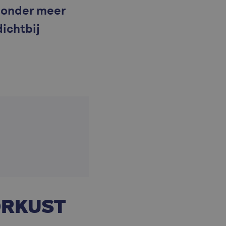
n onder meer
dichtbij
ORKUST