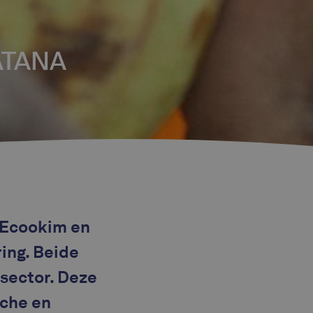
ATANA
 Ecookim en
ing. Beide
osector. Deze
sche en