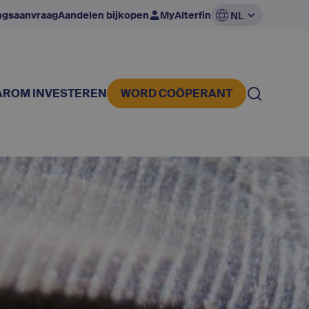
ingsaanvraag
Aandelen bijkopen
MyAlterfin
NL
ROM INVESTEREN
WORD COÖPERANT