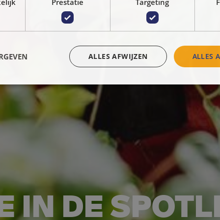
elijk
Prestatie
Targeting
F
ERGEVEN
ALLES AFWIJZEN
ALLES 
 IN DE SPOTL