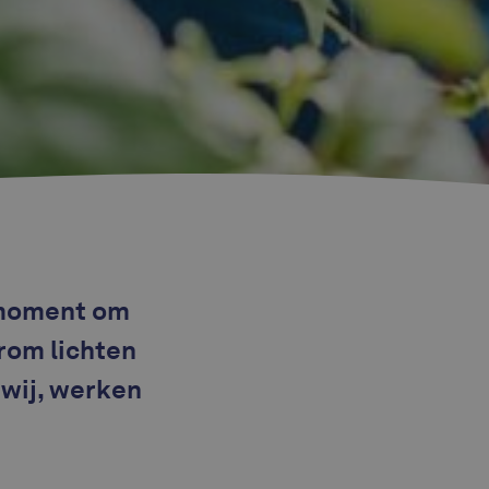
t moment om
rom lichten
 wij, werken