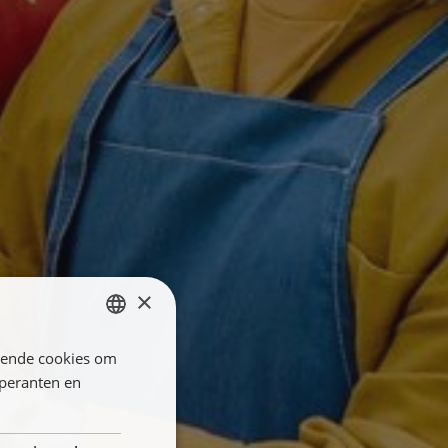
×
llende cookies om
ENGLISH
öperanten en
FRANÇAIS
NEDERLANDS