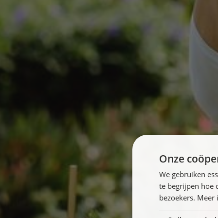
Onze coöper
We gebruiken ess
te begrijpen hoe
bezoekers. Meer i