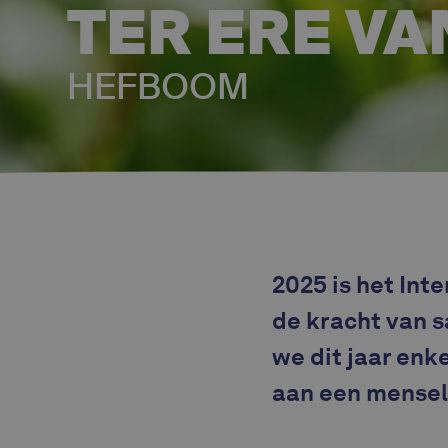
TER ERE VA
HEFBOOM
2025 is het Int
de kracht van s
we dit jaar enke
aan een mensel