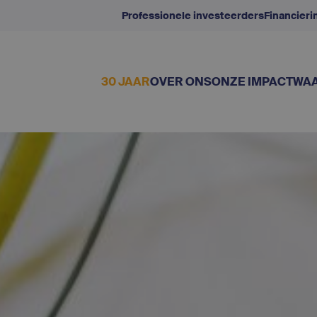
Professionele investeerders
Financier
30 JAAR
OVER ONS
ONZE IMPACT
WAA