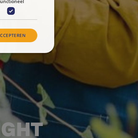
unctioneel
ACCEPTEREN
IGHT