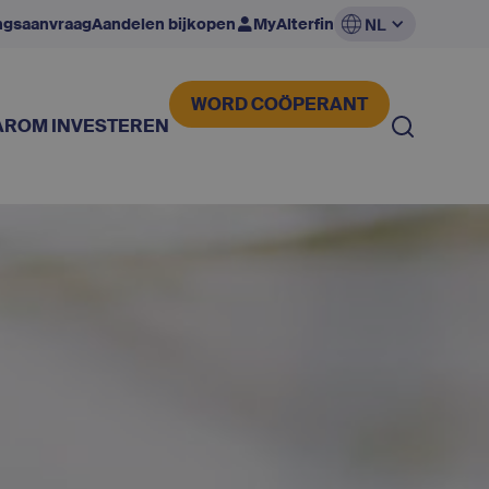
ingsaanvraag
Aandelen bijkopen
MyAlterfin
NL
WORD COÖPERANT
ROM INVESTEREN