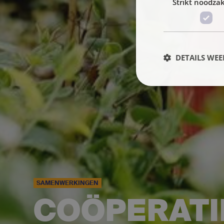
Strikt noodzak
DETAILS WE
SAMENWERKINGEN
COÖPERATIE