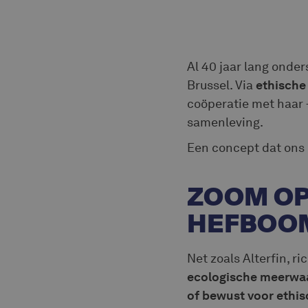
Al 40 jaar lang ond
Brussel. Via
ethische 
coöperatie met haar 
samenleving.
Een concept dat ons b
ZOOM OP
HEFBOO
Net zoals Alterfin, r
ecologische meerwaar
of bewust voor ethis