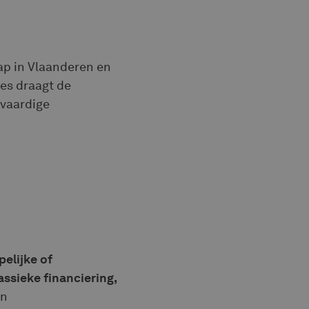
ap in Vlaanderen en
es draagt de
tvaardige
elijke of
ssieke financiering,
en