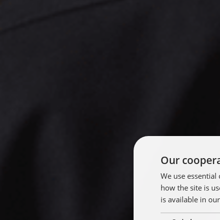
Our coopera
We use essential 
how the site is 
is available in ou