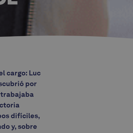
l cargo: Luc
escubrió por
s trabajaba
ctoria
os difíciles,
do y, sobre