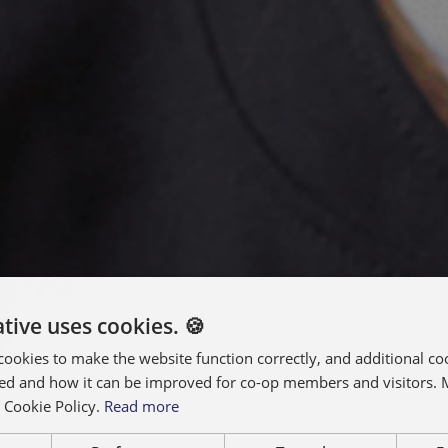
tive uses cookies. 🍪
cookies to make the website function correctly, and additional coo
used and how it can be improved for co-op members and visitors.
r Cookie Policy.
Read more