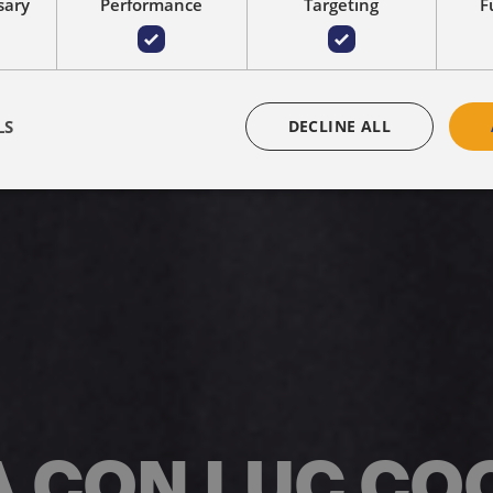
sary
Performance
Targeting
F
LS
DECLINE ALL
A CON LUC CO