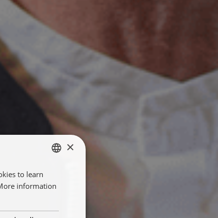
×
kies to learn
ENGLISH
 More information
FRANÇAIS
NEDERLANDS