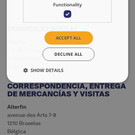
Functionality
DOMICILIO SOCIAL
ACCEPT ALL
Alterfin
rue de la Charité 18-26
DECLINE ALL
1210 Bruselas
Bélgica
SHOW DETAILS
CORRESPONDENCIA, ENTREGA
DE MERCANCÍAS Y VISITAS
Alterfin
avenue des Arts 7-8
1210 Bruselas
Bélgica