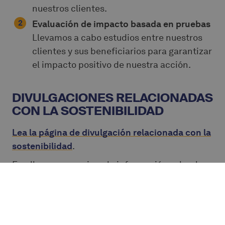
nuestros clientes.
Evaluación de impacto basada en pruebas
Llevamos a cabo estudios entre nuestros
clientes y sus beneficiarios para garantizar
el impacto positivo de nuestra acción.
DIVULGACIONES RELACIONADAS
CON LA SOSTENIBILIDAD
Lea la página de divulgación relacionada con la
sostenibilidad
.
En ella se proporciona la información sobre las
cuestiones relacionadas con la sostenibilidad
de Alterfin SC, tal como exige el Reglamento
sobre la divulgación de información relativa a la
sostenibilidad en el sector de los servicios