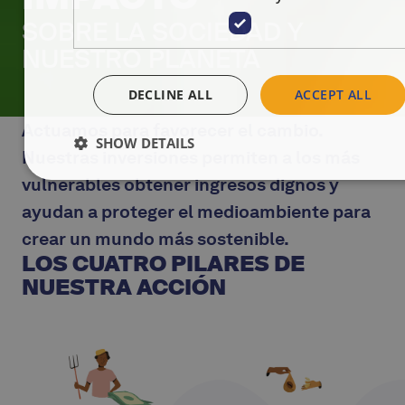
SOBRE LA SOCIEDAD Y
NUESTRO PLANETA
DECLINE ALL
ACCEPT ALL
Actuamos para favorecer el cambio.
SHOW DETAILS
Nuestras inversiones permiten a los más
vulnerables obtener ingresos dignos y
ayudan a proteger el medioambiente para
crear un mundo más sostenible.
LOS CUATRO PILARES DE
NUESTRA ACCIÓN