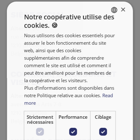
×
SIÈGE SOCIAL
Notre coopérative utilise des
cookies. 🍪
ENGLISH
Alterfin SC
Nous utilisons des cookies essentiels pour
rue de la Charité 18-26
FRANÇAIS
assurer le bon fonctionnement du site
1210 Bruxelles
NEDERLANDS
web, ainsi que des cookies
Belgique
supplémentaires afin de comprendre
comment le site est utilisé et comment il
COURRIER, LIVRAISONS ET
peut être amélioré pour les membres de
la coopérative et les visiteurs.
VISITES
Plus d’informations sont disponibles dans
notre Politique relative aux cookies.
Read
Alterfin SC
more
avenue des Arts 7-8
1210 Bruxelles
Strictement
Performance
Ciblage
Belgique
nécessaires