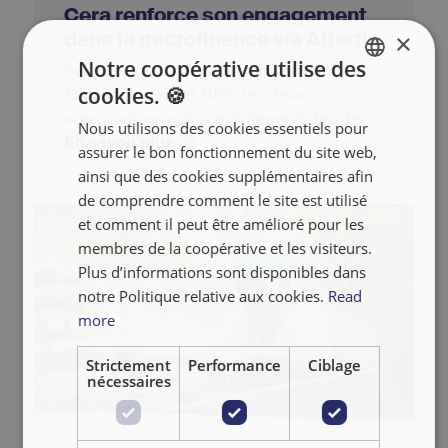
Cera renforce son engagement
dans la microfinance via Alterfin
×
Notre coopérative utilise des
Selon le communiqué de presse publié le
cookies. 🍪
13 mai par Cera et BRS, les deux
ENGLISH
organisations ont conjointement décidé de
Nous utilisons des cookies essentiels pour
FRANÇAIS
En savoir plus
mettre fin aux activités de BRS
assurer le bon fonctionnement du site web,
Microfinance Coop. Cera poursuivra ses
NEDERLANDS
ainsi que des cookies supplémentaires afin
investissements dans la microfinance à
de comprendre comment le site est utilisé
travers une collaboration renforcée avec
et comment il peut être amélioré pour les
des partenaires spécialisés tels qu’Alterfin.
membres de la coopérative et les visiteurs.
Plus d’informations sont disponibles dans
notre Politique relative aux cookies.
Read
more
Strictement
Performance
Ciblage
nécessaires