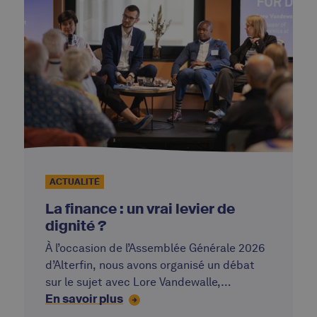
ACTUALITÉ
La finance : un vrai levier de
dignité ?
À l’occasion de l’Assemblée Générale 2026
d’Alterfin, nous avons organisé un débat
sur le sujet avec Lore Vandewalle,
En savoir plus
Professeure à la KULeuven, Simon Ziba et
Josh Olson de VisionFund, partenaire