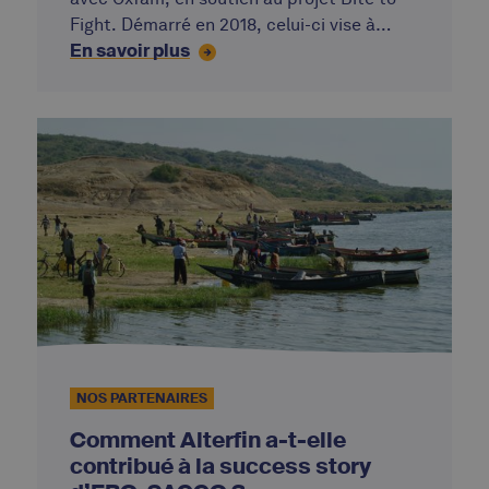
Fight. Démarré en 2018, celui-ci vise à
En savoir plus
permettre à 100 productrices et
producteurs de la coopérative CPR
Canaan (membre de notre partenaire
Ecookim) d’atteindre un « revenu vital ».
Un projet dont Oxfam veut faire un modèle
à suivre.
NOS PARTENAIRES
Comment Alterfin a-t-elle
contribué à la success story