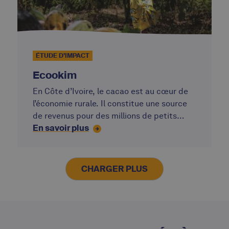
ÉTUDE D’IMPACT
Ecookim
En Côte d’Ivoire, le cacao est au cœur de
l’économie rurale. Il constitue une source
de revenus pour des millions de petits
En savoir plus
producteurs, tout en restant une activité
fragile. Volatilité des prix, risques
climatiques, retards de paiement et accès
limité au financement continuent de créer
CHARGER PLUS
de l’incertitude dans le quotidien des
producteurs.