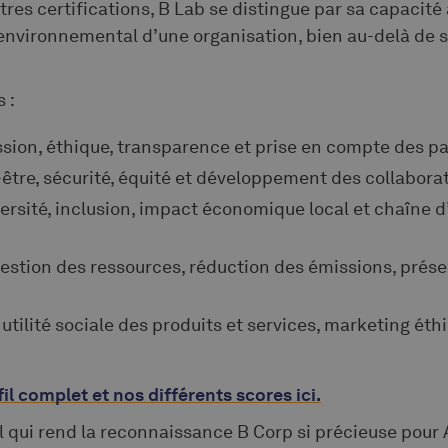
res certifications, B Lab se distingue par sa capacité
 environnemental d’une organisation, bien au-delà de s
 :
ssion, éthique, transparence et prise en compte des p
-être, sécurité, équité et développement des collabora
iversité, inclusion, impact économique local et chaîne
gestion des ressources, réduction des émissions, prése
t utilité sociale des produits et services, marketing ét
l complet et nos différents scores ici.
l qui rend la reconnaissance B Corp si précieuse pour 