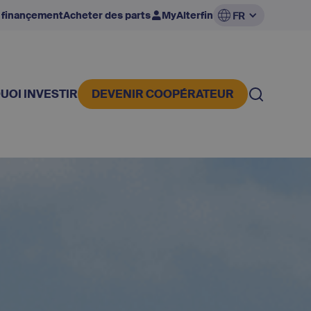
 finançement
Acheter des parts
MyAlterfin
FR
UOI INVESTIR
DEVENIR COOPÉRATEUR