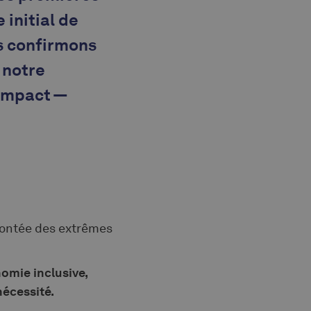
 initial de
us confirmons
 notre
 impact —
montée des extrêmes
omie inclusive,
nécessité.