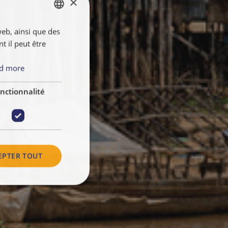
×
web, ainsi que des
ENGLISH
 il peut être
FRANÇAIS
NEDERLANDS
d more
nctionnalité
EPTER TOUT