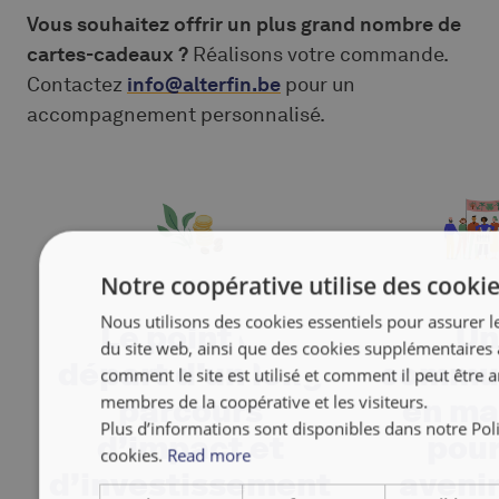
Vous souhaitez offrir un plus grand nombre de
cartes-cadeaux ?
Réalisons votre commande.
Contactez
info@alterfin.be
pour un
accompagnement personnalisé.
Notre coopérative utilise des cookie
Nous utilisons des cookies essentiels pour assurer
Le point de
Un
du site web, ainsi que des cookies supplémentaires
départ d’un long
commu
comment le site est utilisé et comment il peut être 
membres de la coopérative et les visiteurs.
parcours
en ma
Plus d’informations sont disponibles dans notre Poli
d’impact et
pour
cookies.
Read more
d’investissement
avenir