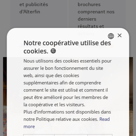
et publicités
brochures
d'Alterfin
comprenant nos
derniers
résultats et
×
actions
Notre coopérative utilise des
Jeter un œil
Télécharger
cookies. 🍪
ENGLISH
Nous utilisons des cookies essentiels pour
FRANÇAIS
assurer le bon fonctionnement du site
NEDERLANDS
web, ainsi que des cookies
supplémentaires afin de comprendre
comment le site est utilisé et comment il
peut être amélioré pour les membres de
la coopérative et les visiteurs.
Plus d’informations sont disponibles dans
notre Politique relative aux cookies.
Read
more