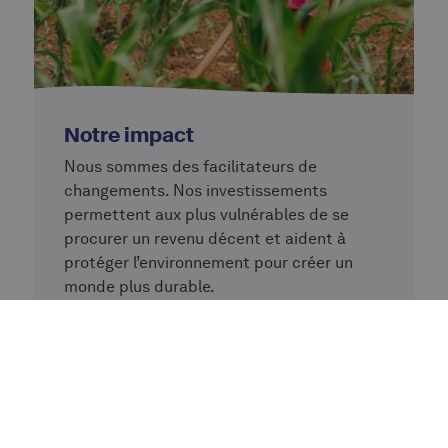
Notre impact
Nous sommes des facilitateurs de
changements. Nos investissements
permettent aux plus vulnérables de se
procurer un revenu décent et aident à
protéger l’environnement pour créer un
monde plus durable.
Lire plus