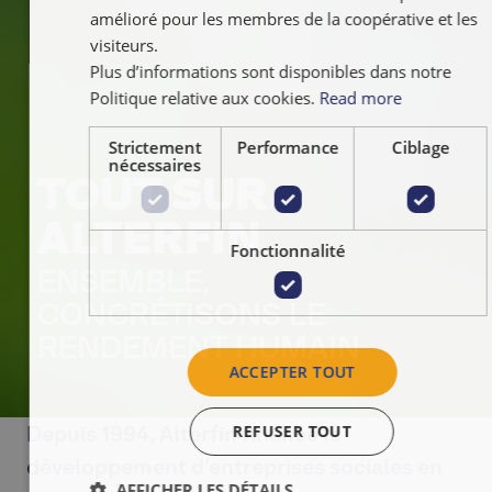
amélioré pour les membres de la coopérative et les
visiteurs.
Plus d’informations sont disponibles dans notre
Politique relative aux cookies.
Read more
Strictement
Performance
Ciblage
nécessaires
TOUT SUR
ALTERFIN
Fonctionnalité
ENSEMBLE,
CONCRÉTISONS LE
RENDEMENT HUMAIN
ACCEPTER TOUT
Depuis 1994, Alterfin finance le
REFUSER TOUT
développement d’entreprises sociales en
AFFICHER LES DÉTAILS