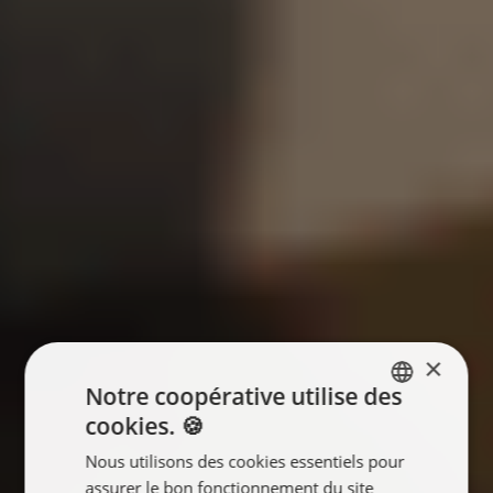
×
Notre coopérative utilise des
cookies. 🍪
ENGLISH
Nous utilisons des cookies essentiels pour
FRANÇAIS
assurer le bon fonctionnement du site