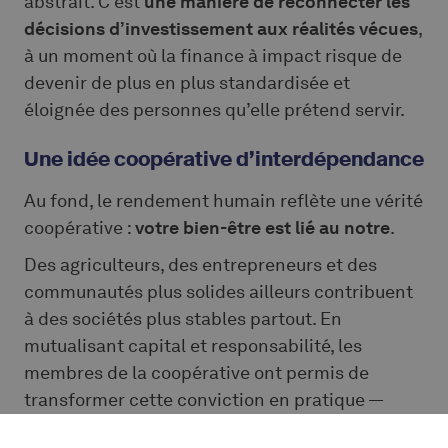
abstrait. C’est
une manière de reconnecter les
décisions d’investissement aux réalités vécues
,
à un moment où la finance à impact risque de
devenir de plus en plus standardisée et
éloignée des personnes qu’elle prétend servir.
Une idée coopérative d’interdépendance
Au fond, le rendement humain reflète une vérité
coopérative :
votre bien-être est lié au notre
.
Des agriculteurs, des entrepreneurs et des
communautés plus solides ailleurs contribuent
à des sociétés plus stables partout. En
mutualisant capital et responsabilité, les
membres de la coopérative ont permis de
transformer cette conviction en pratique —
encore et encore, depuis plus de trente ans.