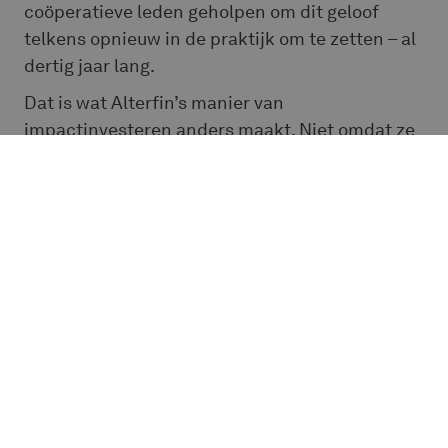
coöperatieve leden geholpen om dit geloof
telkens opnieuw in de praktijk om te zetten – al
dertig jaar lang.
Dat is wat Alterfin’s manier van
impactinvesteren anders maakt. Niet omdat ze
perfect is, maar omdat ze rekenschap aflegt –
aan haar leden, aan haar partners en aan de
mensen wiens leven wordt gevormd door de
investeringen die samen worden gedaan.
Samen investeren, samen leren
Dertig jaar later blijft Alterfin een collectief
project.
Menselijk rendement is geen eindpunt,
maar een kompas
– dat helpt om kapitaal te
sturen naar waar het het meeste goed kan
doen, en de coöperatie helpt om te leren hoe