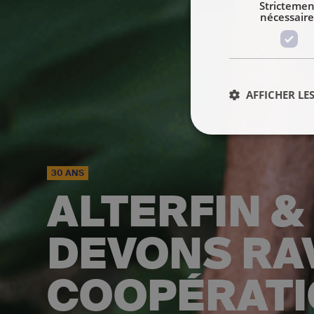
Strictemen
nécessaire
AFFICHER LES
30 ANS
ALTERFIN & 
DEVONS RAV
COOPÉRATI