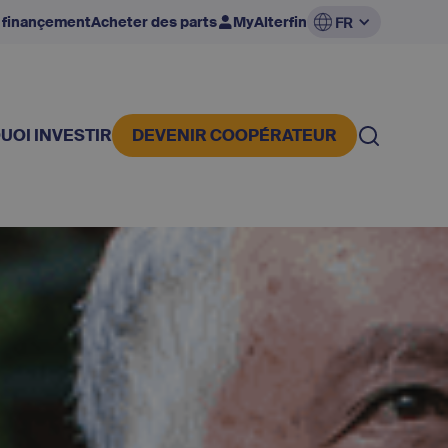
 finançement
Acheter des parts
MyAlterfin
FR
UOI INVESTIR
DEVENIR COOPÉRATEUR