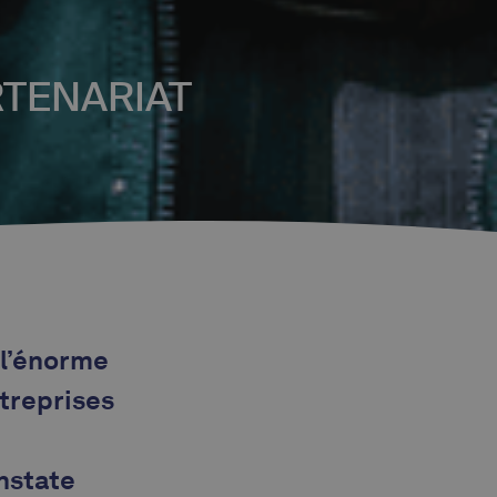
RTENARIAT
 l’énorme
ntreprises
nstate