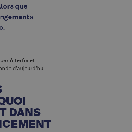
Alors que
changements
o.
ar Alterfin et
monde d’aujourd’hui.
S
QUOI
T DANS
ANCEMENT