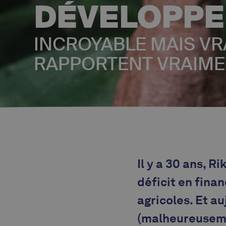
DÉVELOPPE
INCROYABLE MAIS VRA
RAPPORTENT VRAIME
Il y a 30 ans, R
déficit en fina
agricoles. Et au
(malheureuseme