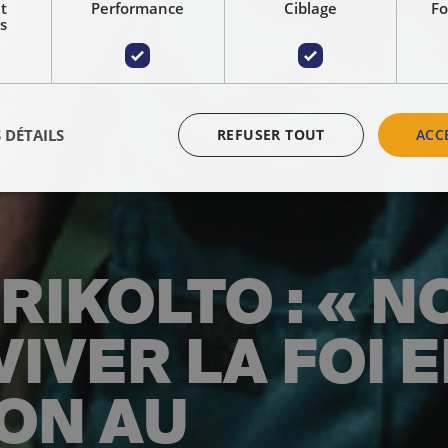
t
Performance
Ciblage
Fo
s
 DÉTAILS
REFUSER TOUT
ACC
RIKOLTO : « 
IVER LA FOI E
ON AU