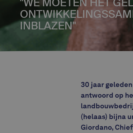
"WE MOETEN HET GEL
ONTWIKKELINGSSAM
INBLAZEN"
30 jaar geleden
antwoord op het
landbouwbedrijv
(helaas) bijna u
Giordano, Chief 