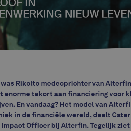
OOF IN
ENWERKING NIEUW LEVE
 was Rikolto medeoprichter van Alterfin,
 enorme tekort aan financiering voor k
en. En vandaag? Het model van Alterfin
niek in de financiële wereld, deelt Cate
Impact Officer bij Alterfin. Tegelijk ziet