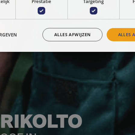
elijk
Prestatie
Targeting
F
ERGEVEN
ALLES AFWIJZEN
ALLES 
 RIKOLTO