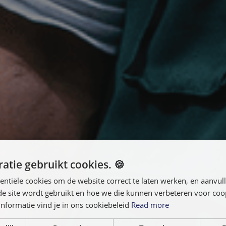
atie gebruikt cookies. 🍪
entiële cookies om de website correct te laten werken, en aanvu
 de site wordt gebruikt en hoe we die kunnen verbeteren voor co
nformatie vind je in ons cookiebeleid
Read more