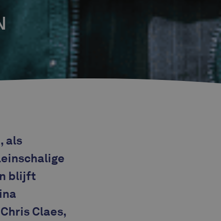
N
 als
leinschalige
 blijft
rina
 Chris Claes,