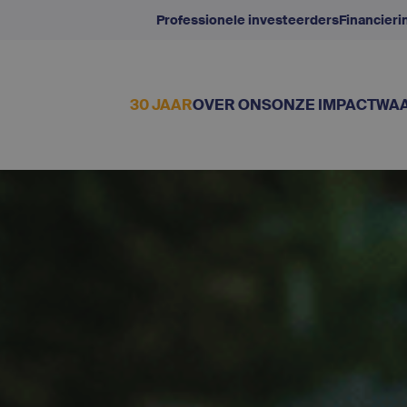
Professionele investeerders
Financier
30 JAAR
OVER ONS
ONZE IMPACT
WAA