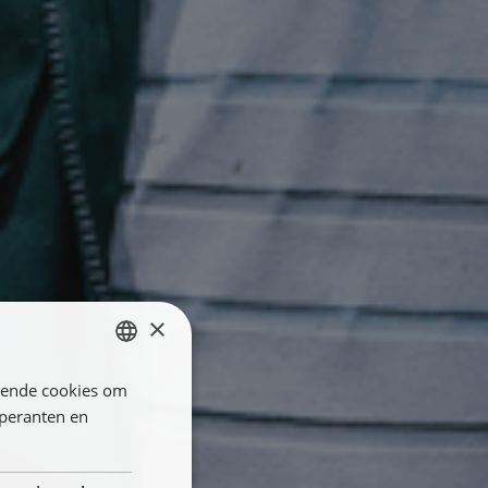
×
llende cookies om
ENGLISH
öperanten en
FRANÇAIS
NEDERLANDS