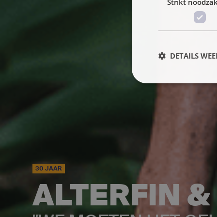
Strikt noodzak
DETAILS WE
30 JAAR
ALTERFIN &