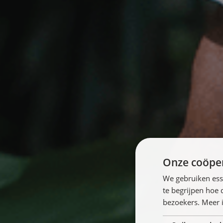
Onze coöper
We gebruiken ess
te begrijpen hoe
bezoekers. Meer i