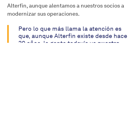
Alterfin, aunque alentamos a nuestros socios a
modernizar sus operaciones.
Pero lo que más llama la atención es
que, aunque Alterfin existe desde hace
30 años, la gente todavía ve
nuestro
modelo
tan innovador.
La inversión de impacto, un modelo cooperativo,
el apoyo a la agricultura sostenible... Nada de
eso es nuevo, estrictamente hablando. Sin
embargo, todavía hay muy pocos jugadores que
lo hagan. Incluso hoy en día, sigue siendo
increíblemente difícil conseguir financiación
para proyectos agrícolas.