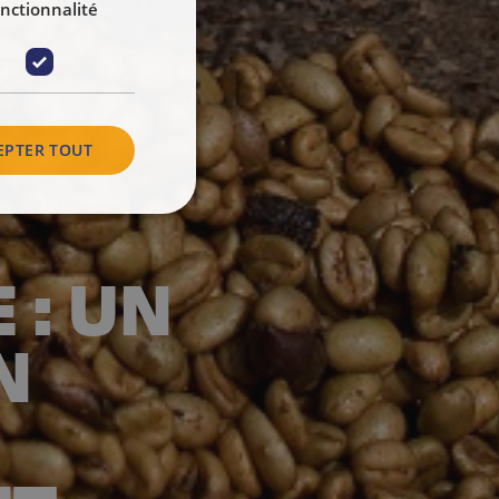
nctionnalité
EPTER TOUT
 : UN
N