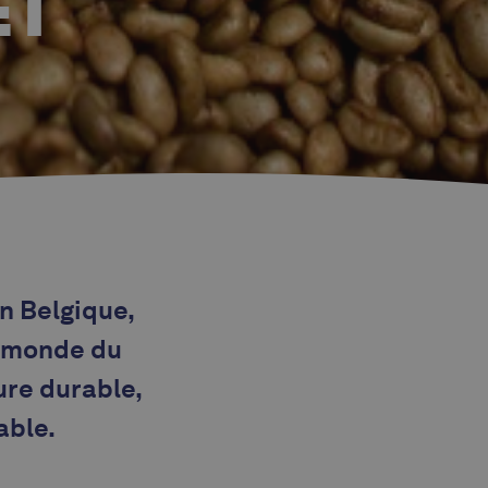
ET
n Belgique,
e monde du
ure durable,
able.