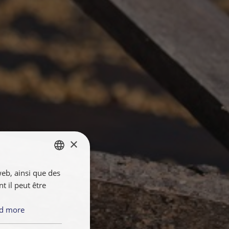
×
web, ainsi que des
ENGLISH
 il peut être
FRANÇAIS
NEDERLANDS
d more