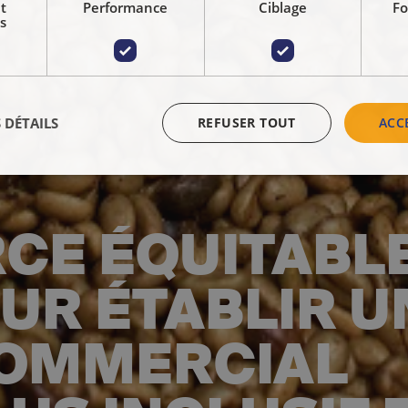
t
Performance
Ciblage
Fo
s
 DÉTAILS
REFUSER TOUT
ACC
E ÉQUITABLE
UR ÉTABLIR U
COMMERCIAL