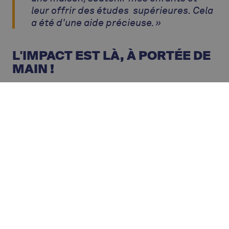
leur offrir des études supérieures. Cela
a été d'une aide précieuse. »
L'IMPACT EST LÀ, À PORTÉE DE
MAIN !
Grâce à nos coopératrices et coopérateurs et à
notre engagement collectif, nous contribuons à
un monde plus équitable, durable et solidaire.
En Belgique et ailleurs.
#IYC2025
Envie de rejoindre Crédal ? Plus
d'information
ici
!
PLUS DE NOUVELLES
D'ALTERFIN