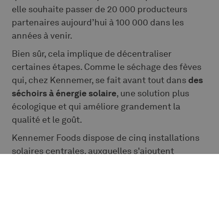
elle souhaite passer de 20 000 producteurs
partenaires aujourd’hui à 100 000 dans les
années à venir.
Bien sûr, cela implique de décentraliser
certaines étapes. Comme le séchage des fèves
qui, chez Kennemer, se fait avant tout dans
des
séchoirs à énergie solaire
, une solution plus
écologique et qui améliore grandement la
qualité et le goût.
Kennemer Foods dispose de cinq installations
solaires centrales, auxquelles s'ajoutent
désormais des petites unités gérées par les
communautés elles-mêmes. « Les distances
devenant trop importantes, on ne pouvait plus
attendre d'acheminer les fèves de cacao
jusqu'ici pour les sécher », explique Jonna.