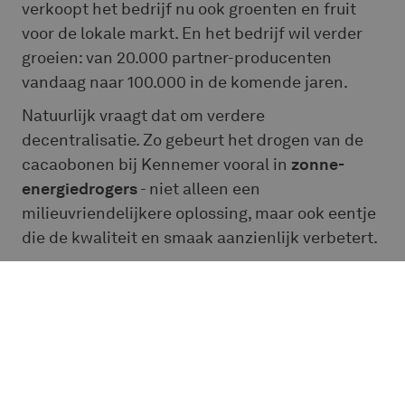
verkoopt het bedrijf nu ook groenten en fruit
voor de lokale markt. En het bedrijf wil verder
groeien: van 20.000 partner-producenten
vandaag naar 100.000 in de komende jaren.
Natuurlijk vraagt dat om verdere
decentralisatie. Zo gebeurt het drogen van de
cacaobonen bij Kennemer vooral in
zonne-
energiedrogers
- niet alleen een
milieuvriendelijkere oplossing, maar ook eentje
die de kwaliteit en smaak aanzienlijk verbetert.
Kennemer Foods beschikt over vijf centrale
zonne-drooginstallaties, aangevuld met
kleinere units die nu door de gemeenschappen
zelf worden beheerd. “De afstanden werden
gewoon te groot. We konden niet blijven
wachten tot alle bonen hierheen gebracht