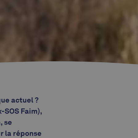
que actuel ?
x-SOS Faim),
, se
r la réponse