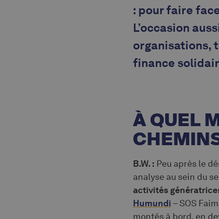
: pour faire fac
L’occasion aussi
organisations, 
finance solidair
À QUEL 
CHEMINS
B.W. :
Peu après le dé
analyse au sein du s
activités génératri
Humundi
– SOS Faim 
montés à bord, en dev