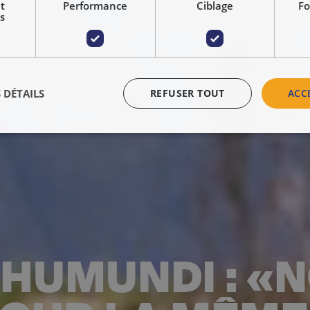
t
Performance
Ciblage
Fo
s
 DÉTAILS
REFUSER TOUT
ACC
 HUMUNDI : «