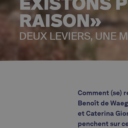
EXISTONS 
RAISON»
DEUX LEVIERS, UNE
Comment (se) re
Benoît de Waeg
et Caterina Gio
penchent sur ce