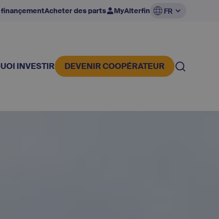
 finançement
Acheter des parts
MyAlterfin
FR
UOI INVESTIR
DEVENIR COOPÉRATEUR