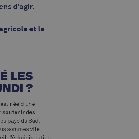
ens d’agir.
gricole et la
É LES
NDI ?
 est née d’une
 soutenir des
es pays du Sud.
Nous sommes vite
eil d’Administration.