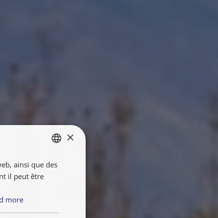
×
web, ainsi que des
ENGLISH
 il peut être
FRANÇAIS
NEDERLANDS
d more