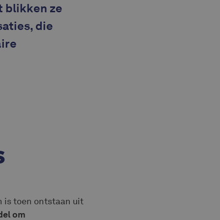
 blikken ze
aties, die
ire
S
n is toen ontstaan uit
del om