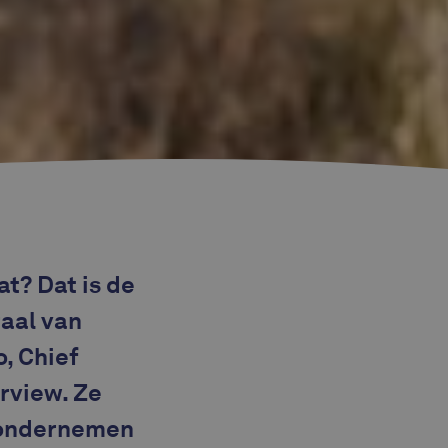
t? Dat is de
aal van
, Chief
erview. Ze
e ondernemen