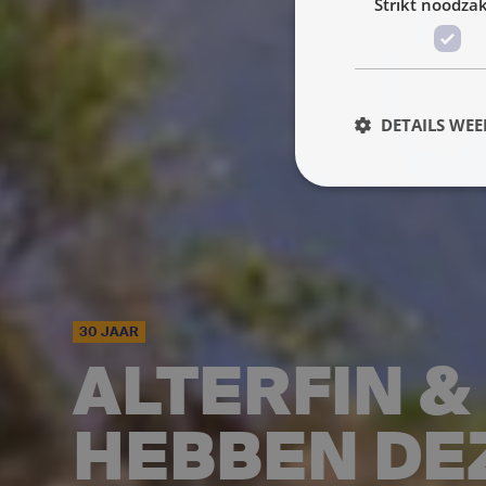
Strikt noodzak
DETAILS WE
30 JAAR
ALTERFIN &
HEBBEN DE