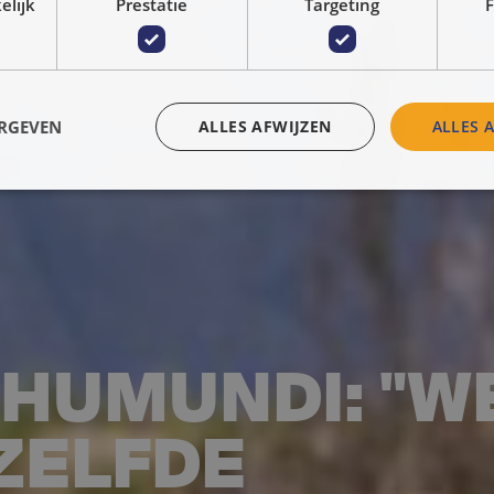
elijk
Prestatie
Targeting
F
ERGEVEN
ALLES AFWIJZEN
ALLES 
 HUMUNDI: "W
ZELFDE