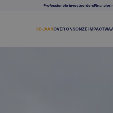
Professionele investeerders
Financier
30 JAAR
OVER ONS
ONZE IMPACT
WAA