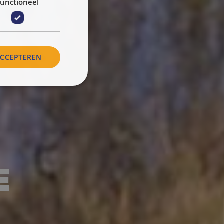
unctioneel
ACCEPTEREN
E