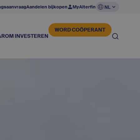
ingsaanvraag
Aandelen bijkopen
MyAlterfin
NL
WORD COÖPERANT
ROM INVESTEREN