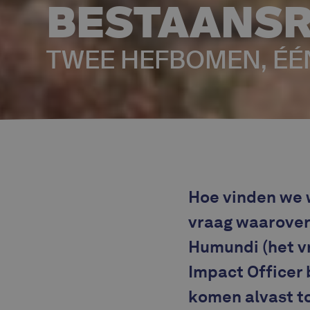
BESTAANSR
TWEE HEFBOMEN, ÉÉN
Hoe vinden we w
vraag waarover
Humundi (het vr
Impact Officer b
komen alvast t