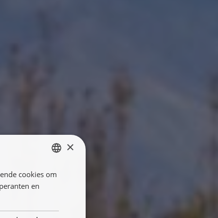
×
llende cookies om
ENGLISH
öperanten en
FRANÇAIS
NEDERLANDS