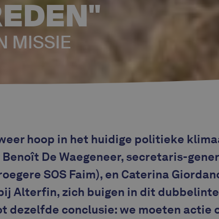
EDEN"
 MISSIE
eer hoop in het huidige politieke klimaa
 Benoît De Waegeneer, secretaris-gener
oegere SOS Faim), en Caterina Giordano
ij Alterfin, zich buigen in dit dubbelint
ot dezelfde conclusie: we moeten acti