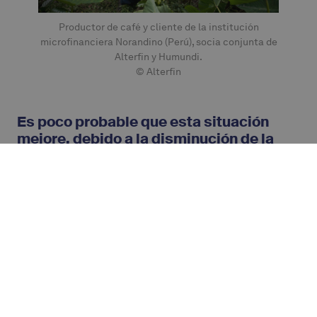
Productor de café y cliente de la institución
microfinanciera Norandino (Perú), socia conjunta de
Alterfin y Humundi.
© Alterfin
Es poco probable que esta situación
mejore, debido a la disminución de la
inversión en el medio ambiente, el clima
y la cooperación para el desarrollo.
B.W.
: A los políticos de hoy les gusta construir
una narrativa que parece lógica a primera vista:
el mundo está en crisis, por lo que necesitamos
invertir en defensa para restablecer la
estabilidad. Pero, ¿qué es la cooperación para el
desarrollo sino una inversión efectiva en
estabilidad?