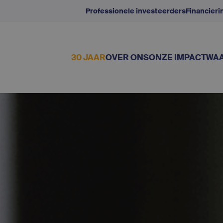
Professionele investeerders
Financier
30 JAAR
OVER ONS
ONZE IMPACT
WAA