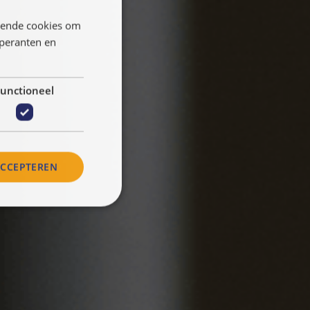
llende cookies om
ENGLISH
öperanten en
FRANÇAIS
NEDERLANDS
unctioneel
ACCEPTEREN