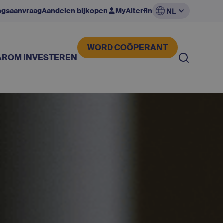
ingsaanvraag
Aandelen bijkopen
MyAlterfin
NL
WORD COÖPERANT
ROM INVESTEREN