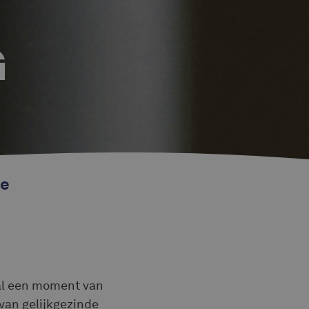
G
!
ne
ral een moment van
van gelijkgezinde