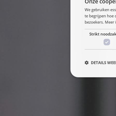
Onze coöper
We gebruiken ess
te begrijpen hoe
bezoekers. Meer i
Strikt noodzak
DETAILS WE