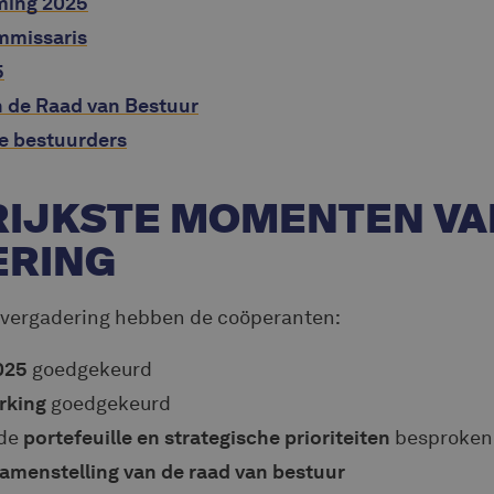
ming 2025
mmissaris
5
n de Raad van Bestuur
e bestuurders
IJKSTE MOMENTEN VA
ERING
 vergadering hebben de coöperanten:
025
goedgekeurd
erking
goedgekeurd
 de
portefeuille en strategische prioriteiten
besproken
amenstelling van de raad van bestuur