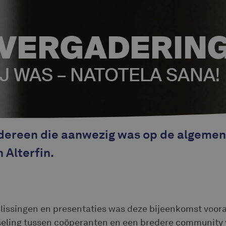
VERGADERIN
IJ WAS – NATOTELA SANA
dereen die aanwezig was op de algeme
 Alterfin.
lissingen en presentaties was deze bijeenkomst voo
seling tussen coöperanten en een bredere community 