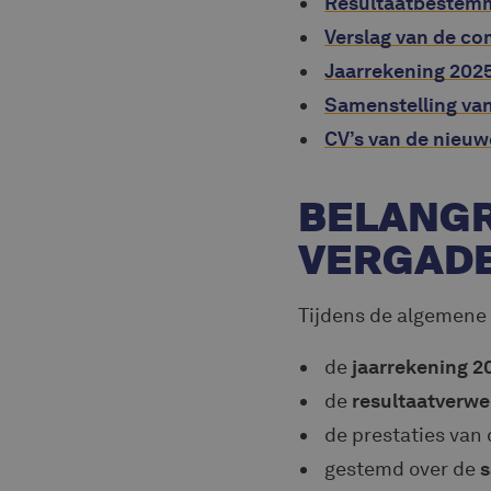
Resultaatbestem
Verslag van de co
Jaarrekening 202
Samenstelling va
CV’s van de nieuw
BELANGR
VERGAD
Tijdens de algemene
de
jaarrekening 2
de
resultaatverw
de prestaties van
gestemd over de
s