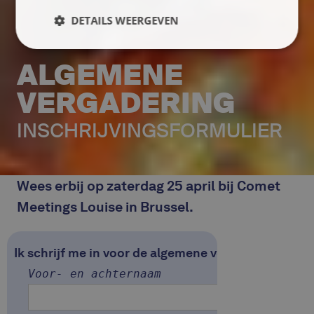
DETAILS WEERGEVEN
ALGEMENE
VERGADERING
INSCHRIJVINGSFORMULIER
Wees erbij op zaterdag 25 april bij Comet
Meetings Louise in Brussel.
Ik schrijf me in voor de algemene vergadering
Voor- en achternaam