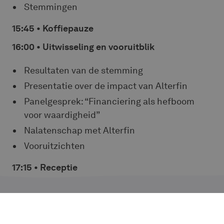
Stemmingen
15:45 • Koffiepauze
16:00 • Uitwisseling en vooruitblik
Resultaten van de stemming
Presentatie over de impact van Alterfin
Panelgesprek: “Financiering als hefboom
voor waardigheid”
Nalatenschap met Alterfin
Vooruitzichten
17:15 • Receptie
SCHRIJF JE IN OP ONZE
NIEUWSBRIEF