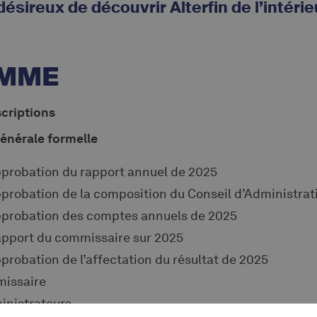
sireux de découvrir Alterfin de l’intérie
MME
scriptions
énérale formelle
pprobation du rapport annuel de 2025
pprobation de la composition du Conseil d’Administrat
pprobation des comptes annuels de 2025
apport du commissaire sur 2025
probation de l’affectation du résultat de 2025
issaire
inistrateurs