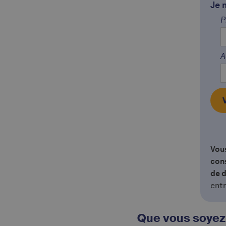
Je 
P
A
Vous
cons
de d
entr
Que vous soyez 