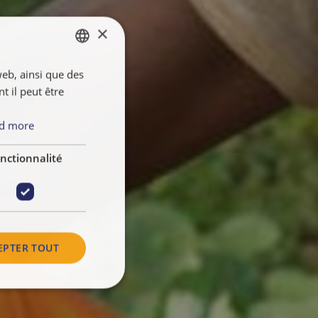
×
web, ainsi que des
ENGLISH
 il peut être
FRANÇAIS
NEDERLANDS
d more
nctionnalité
EPTER TOUT