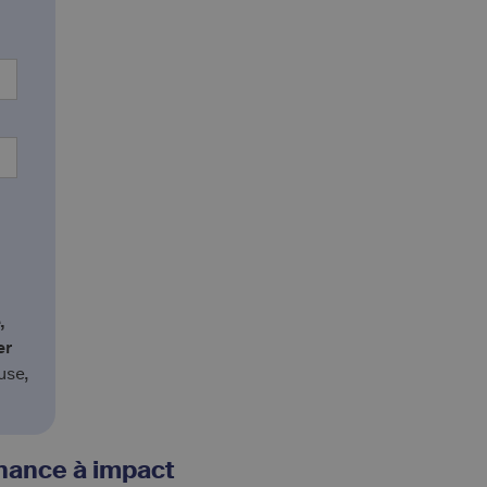
,
er
use,
inance à impact