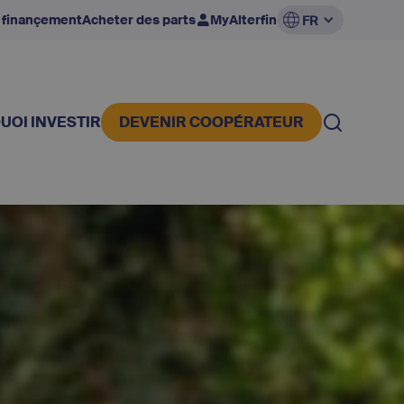
 finançement
Acheter des parts
MyAlterfin
FR
UOI INVESTIR
DEVENIR COOPÉRATEUR