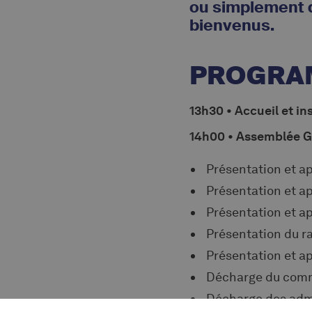
ou simplement dé
bienvenus.
PROGRA
13h30 • Accueil et in
14h00 • Assemblée G
Présentation et a
Présentation et a
Présentation et a
Présentation du r
Présentation et ap
Décharge du comm
Décharge des adm