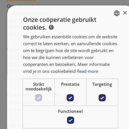
Onze impact
×
Waarom investeren?
Onze coöperatie gebruikt
Team & raad van bestuur
cookies. 🍪
Jobs
ENGLISH
FAQ
We gebruiken essentiële cookies om de website
FRANÇAIS
correct te laten werken, en aanvullende cookies
NEDERLANDS
Word coöperant
om te begrijpen hoe de site wordt gebruikt en
hoe we die kunnen verbeteren voor
Informatienota
coöperanten en bezoekers. Meer informatie
Cadeaubonnen
vind je in ons cookiebeleid
Read more
Aandelen bijkopen
Professionele investeerders
Strikt
Prestatie
Targeting
noodzakelijk
Financiering aanvragen
Microfinancieringsinstellingen
Duurzame landbouworganisaties
Functioneel
Regio's