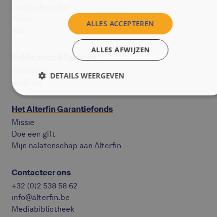
Latijns-Amerika
Afrika
ALLES ACCEPTEREN
Azië
ALLES AFWIJZEN
Publicaties & Updates
Publicatie
DETAILS WEERGEVEN
Updates
Het Alterfin Garantiefonds
Missie
Doe een gift
Mijn nalatenschap aan Alterfin
Contacteer ons
+32 (0)2 538 58 62
info@alterfin.be
Mediabibliotheek