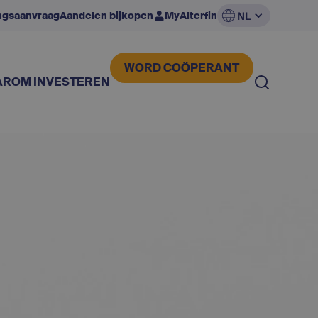
ingsaanvraag
Aandelen bijkopen
MyAlterfin
NL
WORD COÖPERANT
ROM INVESTEREN