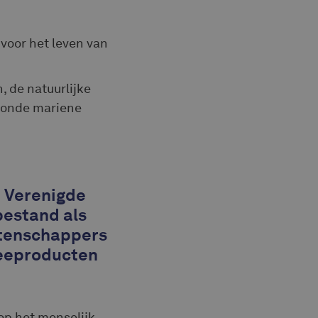
 voor het leven van
 de natuurlijke
ezonde mariene
e Verenigde
bestand als
tenschappers
 zeeproducten
op het menselijk