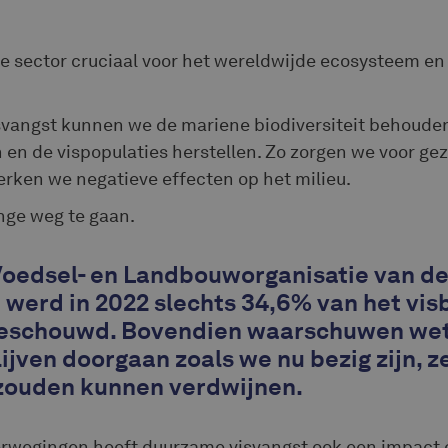
ze sector cruciaal voor het wereldwijde ecosysteem en
vangst kunnen we de mariene biodiversiteit behouden,
en de vispopulaties herstellen. Zo zorgen we voor g
ken we negatieve effecten op het milieu.
ange weg te gaan.
Voedsel- en Landbouworganisatie van d
 werd in 2022 slechts 34,6% van het vis
eschouwd. Bovendien waarschuwen we
lijven doorgaan zoals we nu bezig zijn,
zouden kunnen verdwijnen.
erwegingen heeft duurzame visvangst ook een impact 