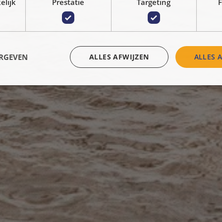
elijk
Prestatie
Targeting
F
ERGEVEN
ALLES AFWIJZEN
ALLES 