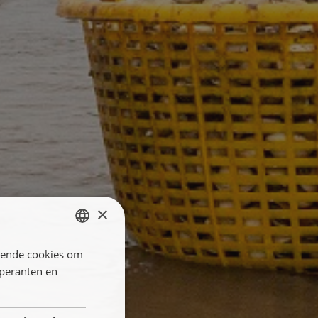
×
llende cookies om
ENGLISH
öperanten en
FRANÇAIS
NEDERLANDS