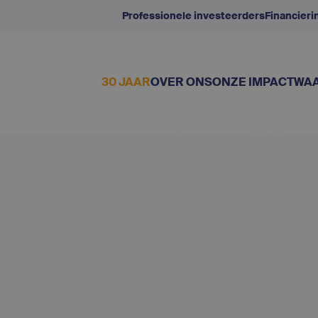
Professionele investeerders
Financier
30 JAAR
OVER ONS
ONZE IMPACT
WAA