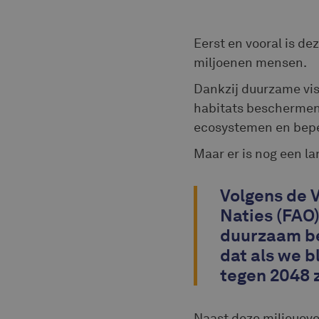
Eerst en vooral is de
miljoenen mensen.
Dankzij duurzame vis
habitats beschermen 
ecosystemen en beper
Maar er is nog een l
Volgens de 
Naties (FAO)
duurzaam b
dat als we b
tegen 2048 
Naast deze milieuov