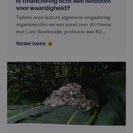
Is financiering echt een hefboom
voor waardigheid?
Tijdens onze laatste algemene vergadering
organiseerden we een panel over dit thema
met Lore Vandewalle, professor aan KU
Leuven, Simon Ziba en Josh Olson van
Verder lezen
VisionFund, partner van Alterfin, en Caterina
Giordano, Chief Impact Officer bij Alterfin.