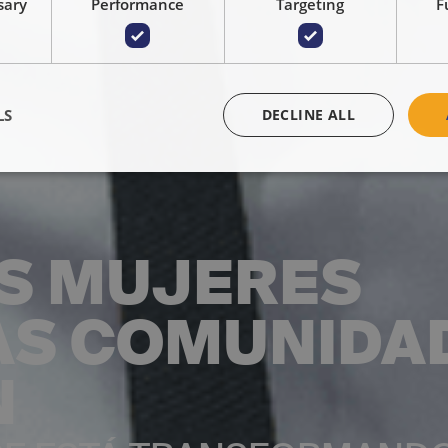
sary
Performance
Targeting
F
LS
DECLINE ALL
S MUJERES
LAS COMUNIDA
N