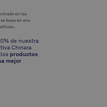
entrado en las
n se basa en una
efician.
50% de nuestra
utiva Chinara
llos
productos
na mejor