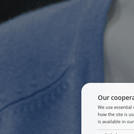
Our coopera
We use essential 
how the site is 
is available in ou