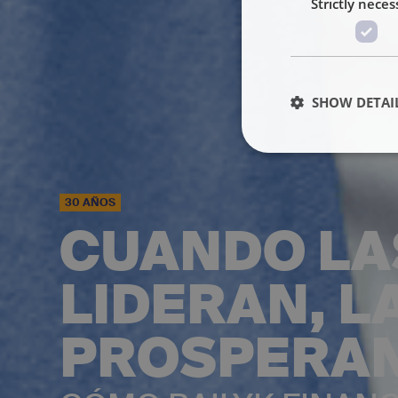
Strictly neces
SHOW DETAI
30 AÑOS
CUANDO LA
LIDERAN, 
PROSPERA