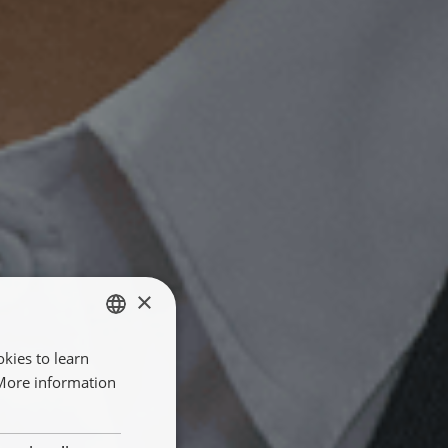
×
kies to learn
ENGLISH
 More information
FRANÇAIS
NEDERLANDS