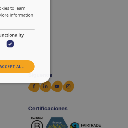
kies to learn
ENGLISH
 More information
FRANÇAIS
NEDERLANDS
unctionality
ACCEPT ALL
Síguenos
Certificaciones