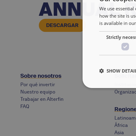
ANNUAL R
We use essential 
how the site is 
is available in ou
DESCARGAR
Strictly neces
SHOW DETAI
Sobre nosotros
Solicita
Por qué invertir
Instituci
Nuestro equipo
Organizac
Trabajar en Alterfin
FAQ
Regione
Latinoam
África
Asia