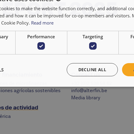
EPORT 2025
cookies to make the website function correctly, and additional coo
used and how it can be improved for co-op members and visitors.
r Cookie Policy.
Read more
sary
Performance
Targeting
F
LS
DECLINE ALL
r financiamiento
Contact us
ones de microfinanzas
+32 (0)2 538 58 62
iones agrícolas sostenibles
info@alterfin.be
Media library
s de actividad
érica