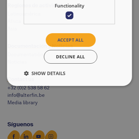
Regiones de actividad
Functionality
Latinoamérica
África
Asia
ACCEPT ALL
Documentación y Noticias
Documentatión
DECLINE ALL
Noticias
SHOW DETAILS
Contact us
+32 (0)2 538 58 62
info@alterfin.be
Media library
Síguenos