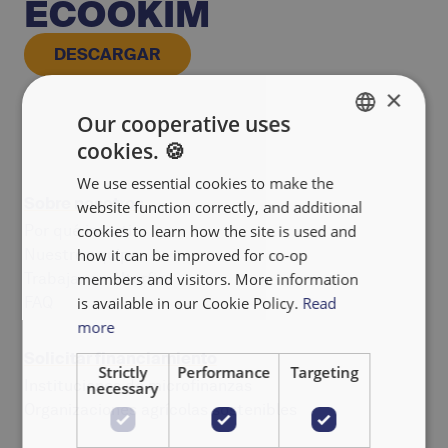
ECOOKIM
DESCARGAR
×
Our cooperative uses
cookies. 🍪
ENGLISH
We use essential cookies to make the
FRANÇAIS
Sobre nosotros
website function correctly, and additional
NEDERLANDS
Por qué invertir
cookies to learn how the site is used and
Nuestro equipo
how it can be improved for co-op
Trabajar en Alterfin
members and visitors. More information
FAQ
is available in our Cookie Policy.
Read
more
Solicitar financiamiento
Strictly
Performance
Targeting
Instituciones de microfinanzas
necessary
Organizaciones agrícolas sostenibles