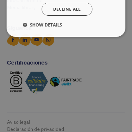
info@alterfin.be
Media library
DECLINE ALL
SHOW DETAILS
Síguenos
Certificaciones
Aviso legal
Declaración de privacidad