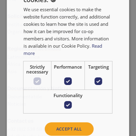
ENGLISH
We use essential cookies to make the
FRANÇAIS
Solicitar financiamiento
website function correctly, and additional
NEDERLANDS
cookies to learn how the site is used and
Instituciones de microfinanzas
how it can be improved for co-op
Organizaciones agrícolas sostenibles
members and visitors. More information
is available in our Cookie Policy.
Read
Regiones de actividad
more
Latinoamérica
África
Strictly
Performance
Targeting
necessary
Asia
Documentación y Noticias
Functionality
Documentatión
Noticias
Contact us
ACCEPT ALL
+32 (0)2 538 58 62