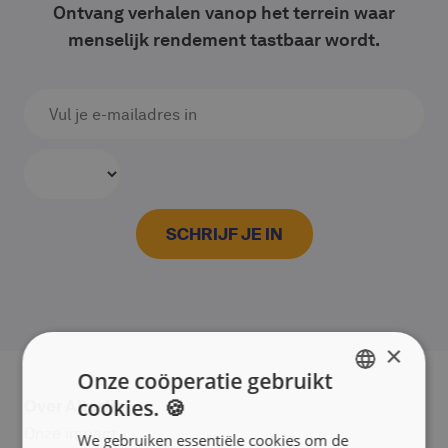
Ontvang verhalen vanop het terrein waar
menselijk rendement tastbaar wordt.
×
Onze coöperatie gebruikt
cookies. 🍪
Over Alterfin
ENGLISH
Onze impact
We gebruiken essentiële cookies om de
FRANÇAIS