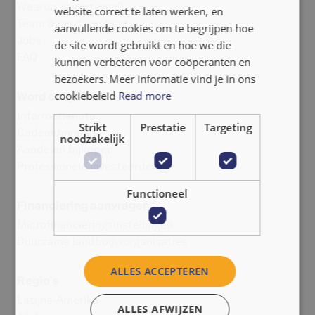
Waarom investeren?
website correct te laten werken, en
NEDERLANDS
Team & raad van bestuur
aanvullende cookies om te begrijpen hoe
Jobs
de site wordt gebruikt en hoe we die
FAQ
kunnen verbeteren voor coöperanten en
bezoekers. Meer informatie vind je in ons
cookiebeleid
Read more
Word coöperant
Informatienota
Strikt
Prestatie
Targeting
Cadeaubonnen
noodzakelijk
Aandelen bijkopen
Professionele investeerders
Functioneel
Financiering aanvragen
Microfinancieringsinstellingen
Duurzame landbouworganisaties
ALLES ACCEPTEREN
Regio's
Latijns-Amerika
ALLES AFWIJZEN