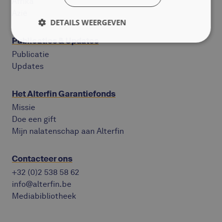
Afrika
Azië
DETAILS WEERGEVEN
Publicaties & Updates
Publicatie
Updates
Het Alterfin Garantiefonds
Missie
Doe een gift
Mijn nalatenschap aan Alterfin
Contacteer ons
+32 (0)2 538 58 62
info@alterfin.be
Mediabibliotheek