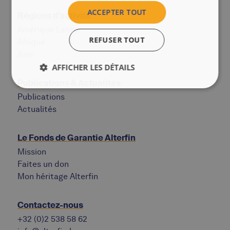
ACCEPTER TOUT
Régions d'activité
Amérique Latine
REFUSER TOUT
Afrique
Asie
AFFICHER LES DÉTAILS
Publications & Actualités
Publications
Actualités
Le Fonds de Garantie Alterfin
Mission
Faites un don
Mon héritage Alterfin
Contactez-nous
+32 (0)2 538 58 62