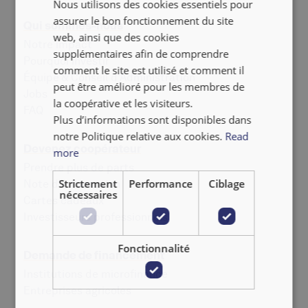
Nous utilisons des cookies essentiels pour
FRANÇAIS
assurer le bon fonctionnement du site
Qui sommes-nous
NEDERLANDS
web, ainsi que des cookies
Notre impact
supplémentaires afin de comprendre
Pourquoi investir
comment le site est utilisé et comment il
Équipe & Conseil d'Administration
peut être amélioré pour les membres de
Jobs
la coopérative et les visiteurs.
‍FAQ
Plus d’informations sont disponibles dans
notre Politique relative aux cookies.
Read
Devenez coopérateur
more
Prendre plus de parts
Strictement
Performance
Ciblage
Note d'information
nécessaires
Cartes cadeaux
Investisseurs professionnels
Fonctionnalité
Demande de financement
Institutions de microfinance
Entreprises agricoles