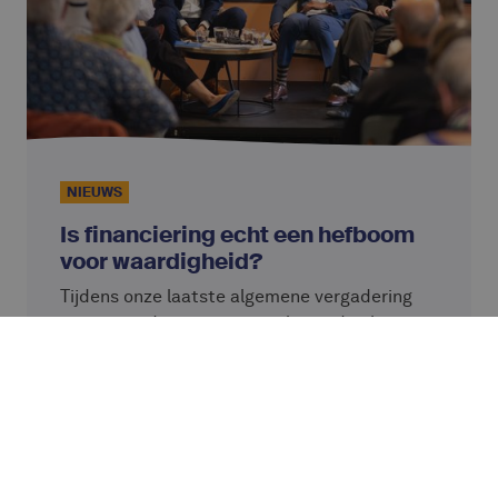
NIEUWS
Is financiering echt een hefboom
voor waardigheid?
Tijdens onze laatste algemene vergadering
organiseerden we een panel over dit thema
met Lore Vandewalle, professor aan KU
Leuven, Simon Ziba en Josh Olson van
Verder lezen
VisionFund, partner van Alterfin, en Caterina
Giordano, Chief Impact Officer bij Alterfin.