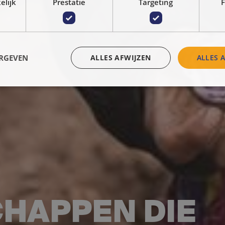
elijk
Prestatie
Targeting
F
ERGEVEN
ALLES AFWIJZEN
ALLES 
HAPPEN DIE