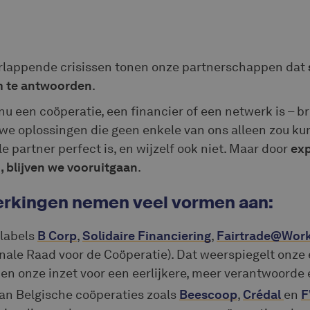
erlappende crisissen tonen onze partnerschappen dat
om te antwoorden
.
 nu een coöperatie, een financier of een netwerk is – b
e oplossingen die geen enkele van ons alleen zou ku
 partner perfect is, en wijzelf ook niet. Maar door
exp
 blijven we vooruitgaan
.
rkingen nemen veel vormen aan:
 labels
B Corp
,
Solidaire Financiering
,
Fairtrade@Wor
nale Raad voor de Coöperatie). Dat weerspiegelt onze
n onze inzet voor een eerlijkere, meer verantwoorde
 van Belgische coöperaties zoals
Beescoop
,
Crédal
en
F