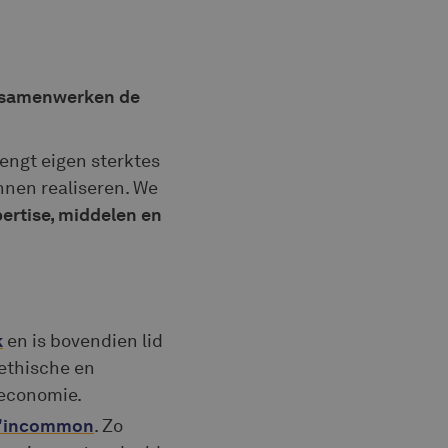
samenwerken de
rengt eigen sterktes
nnen realiseren. We
ertise, middelen en
k
en is bovendien lid
 ethische en
 economie.
'incommon
. Zo