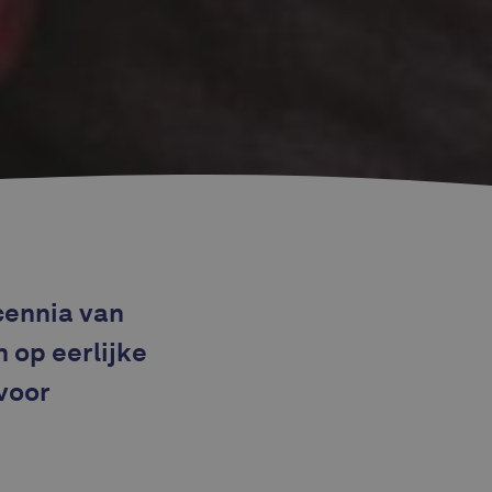
cennia van
n op eerlijke
voor