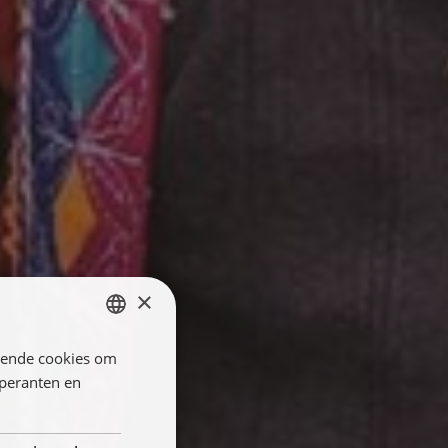
×
llende cookies om
ENGLISH
öperanten en
FRANÇAIS
NEDERLANDS