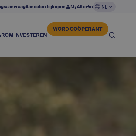
ingsaanvraag
Aandelen bijkopen
MyAlterfin
NL
WORD COÖPERANT
ROM INVESTEREN