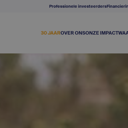
Professionele investeerders
Financier
30 JAAR
OVER ONS
ONZE IMPACT
WAA