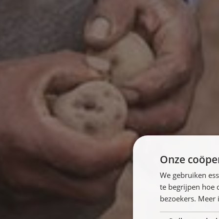
Onze coöper
We gebruiken ess
te begrijpen hoe
bezoekers. Meer i