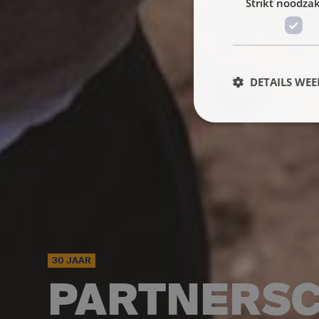
Strikt noodzak
DETAILS WE
30 JAAR
PARTNERSC