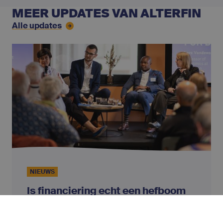
MEER UPDATES VAN ALTERFIN
Alle updates
NIEUWS
Is financiering echt een hefboom
voor waardigheid?
Tijdens onze laatste algemene vergadering