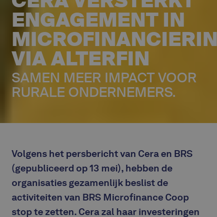
CERA VERSTERKT
ENGAGEMENT IN
MICROFINANCIERI
VIA ALTERFIN
SAMEN MEER IMPACT VOOR
RURALE ONDERNEMERS.
Volgens het persbericht van Cera en BRS
(gepubliceerd op 13 mei), hebben de
organisaties gezamenlijk beslist de
activiteiten van BRS Microfinance Coop
stop te zetten. Cera zal haar investeringen