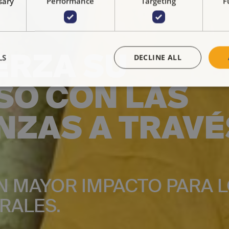
sary
Performance
Targeting
F
ERZA SU
LS
DECLINE ALL
O CON LAS
NZAS A TRAVÉ
N MAYOR IMPACTO PARA 
RALES.