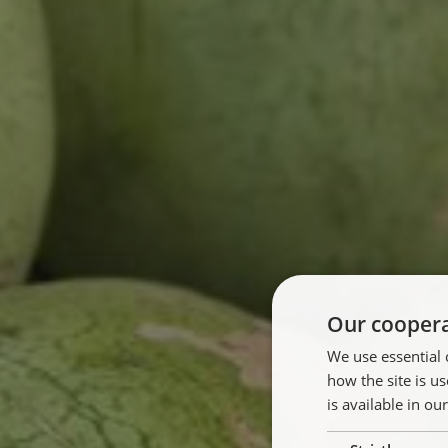
Our coopera
We use essential 
how the site is 
is available in ou