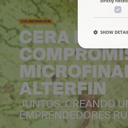
Strictly neces
COLABORACIÓN
CERA REFU
SHOW DETAI
COMPROMIS
MICROFINA
ALTERFIN
JUNTOS, CREANDO U
EMPRENDEDORES RU