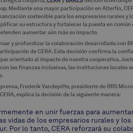
tratégica conjunta,
CERA
y
BARES
decidió interrumpir
p. Mediante una mayor participación en Alterfin, CE
nanciación sostenible para los empresarios rurales y lo
mplificar su estructura y fortalecer la puesta en comú
pretenden aumentar aún más su impacto.
nuar y profundizar la colaboración desarrollada con B
participación de CERA. Esta decisión confirma la confi
oque orientado al impacto de nuestra cooperativa. Ju
n las finanzas inclusivas, las instituciones locales só
e.
prensa, Frederik Vandepitte, presidente de BRS Micr
 CERA, explica la decisión de la siguiente manera:
rmemente en unir fuerzas para aumentar
las vidas de los empresarios rurales y los
ur. Por lo tanto, CERA reforzará su colab