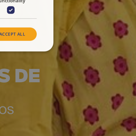
unctionality
ACCEPT ALL
S DE
LOS