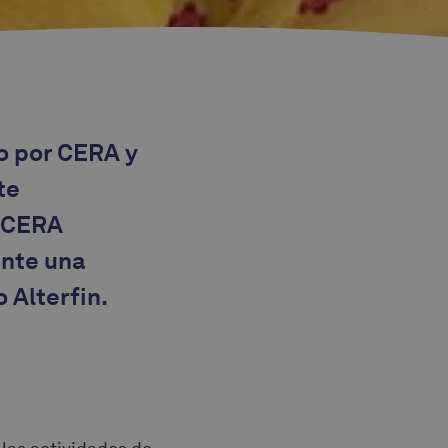
o por CERA y
te
. CERA
ante una
 Alterfin.