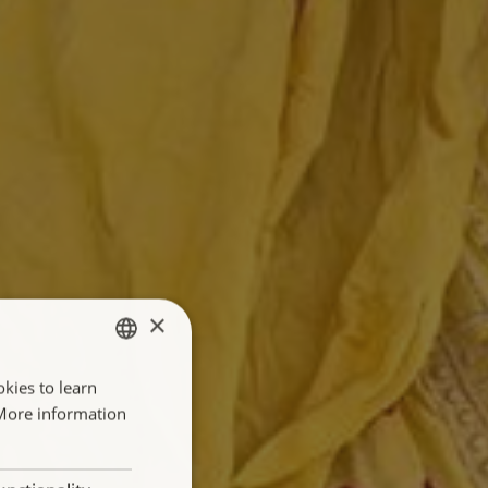
×
kies to learn
ENGLISH
 More information
FRANÇAIS
NEDERLANDS