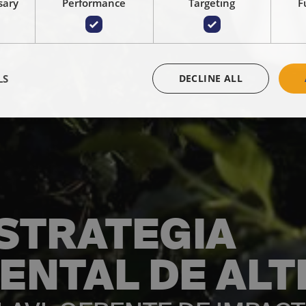
sary
Performance
Targeting
F
LS
DECLINE ALL
ESTRATEGIA
ENTAL DE ALT