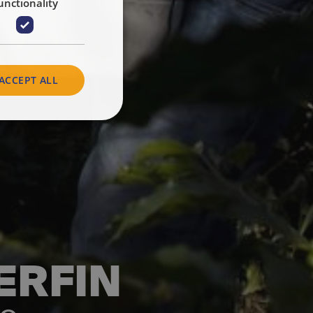
unctionality
ACCEPT ALL
ERFIN