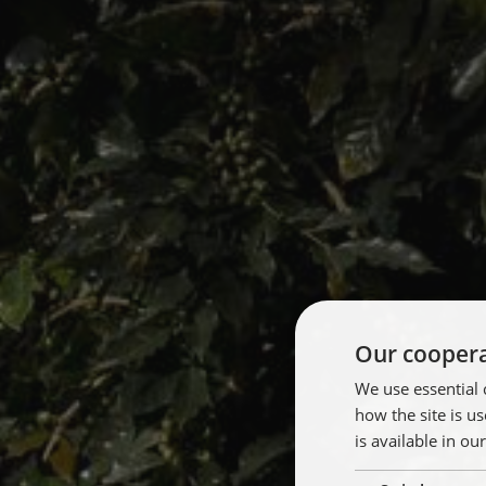
Our coopera
We use essential 
how the site is 
is available in ou