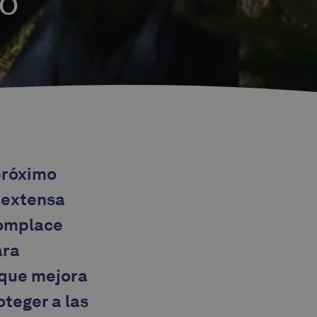
TO
próximo
 extensa
complace
ara
 que mejora
oteger a las