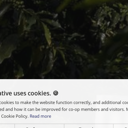
tive uses cookies. 🍪
cookies to make the website function correctly, and additional coo
used and how it can be improved for co-op members and visitors.
r Cookie Policy.
Read more