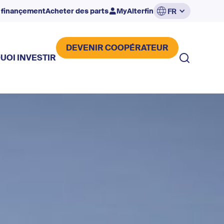
 finançement
Acheter des parts
MyAlterfin
FR
DEVENIR COOPÉRATEUR
UOI INVESTIR