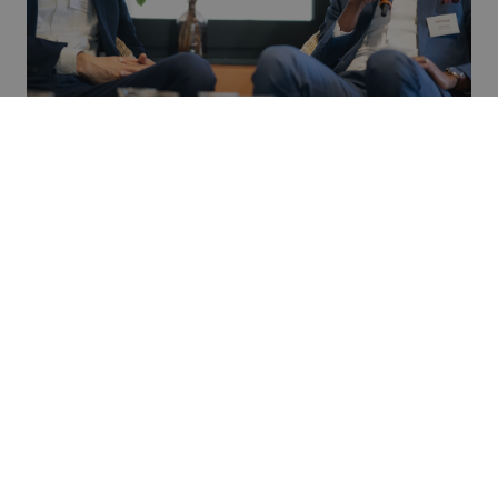
[Van links naar rechts] Josh Olson en Simon Ziba
Ook Josh Olson bleef hoopvol:
“Partners ontmoeten die echt
verandering mogelijk maken en van
elkaar leren, geeft moed. Voor mij is
financiering een hefboom voor impact.
Dat is waar we naar streven: ons
kapitaal, onze tijd, onze expertise en
onze netwerken inzetten om
duurzame verandering te creëren in de