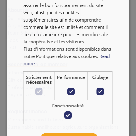
assurer le bon fonctionnement du site
About us
NEDERLANDS
web, ainsi que des cookies
Our impact
supplémentaires afin de comprendre
Why invest
comment le site est utilisé et comment il
Team & Board of Directors
peut être amélioré pour les membres de
Jobs
la coopérative et les visiteurs.
FAQ
Plus d’informations sont disponibles dans
notre Politique relative aux cookies.
Read
more
Become a co-op member
Information note
Strictement
Performance
Ciblage
Gift cards
nécessaires
Professional investor
Buy extra shares
Fonctionnalité
Request finance
Microfinance institutions
Sustainable smallholder agriculture organizations