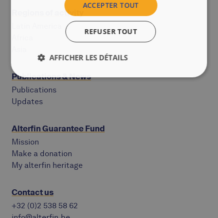
ACCEPTER TOUT
Regions of activity
Latin America
REFUSER TOUT
Africa
Asia
AFFICHER LES DÉTAILS
Publications & News
Publications
Updates
Alterfin Guarantee Fund
Mission
Make a donation
My alterfin heritage
Contact us
+32 (0)2 538 58 62
info@alterfin.be