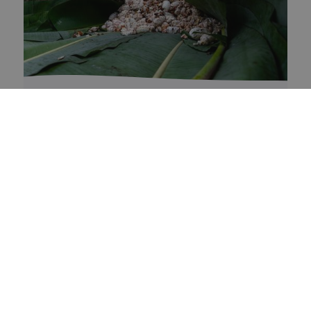
PERFORMANCE
Performances du 1er Trimestre
2026
Découvrez nos résultats de portefeuille et
nos performances financières pour le
premier trimestre 2026, de janvier à mars !
Lire plus