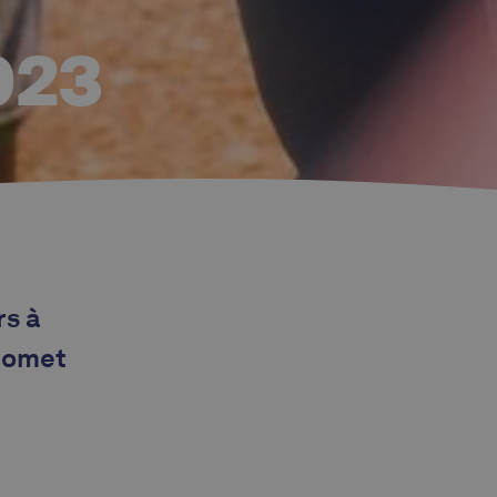
023
rs à
 Comet