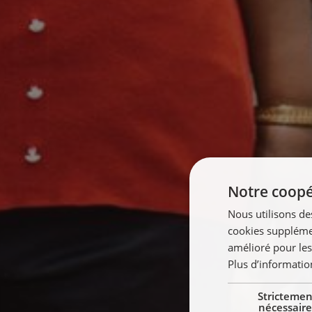
Notre coopér
Nous utilisons de
cookies supplémen
amélioré pour les
Plus d’informatio
Strictemen
nécessaire