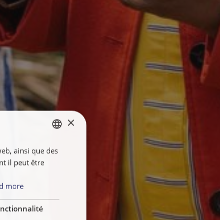
×
web, ainsi que des
ENGLISH
 il peut être
FRANÇAIS
NEDERLANDS
d more
nctionnalité