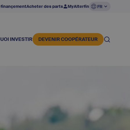
 finançement
Acheter des parts
MyAlterfin
FR
UOI INVESTIR
DEVENIR COOPÉRATEUR