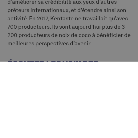
d’améliorer sa crédibilité aux yeux d’autres
prêteurs internationaux, et d’étendre ainsi son
activité. En 2017, Kentaste ne travaillait qu’avec
700 producteurs. Ils sont aujourd’hui plus de 3
200 producteurs de noix de coco à bénéficier de
meilleures perspectives d’avenir.
ÉCOUTER LES VOIX DES
PRODUCTEURS POUR
CONFIRMER NOTRE IMPACT
Alterfin a enquêté auprès du management de
Kentaste et de 310 producteurs de noix de coco
à Kwale afin de mettre en lumière l’impact de
Kentaste sur les producteurs de la côte kenyane
et le rôle d’Alterfin comme investisseur social.
Vous souhaitez lire l’étude en son entièreté?