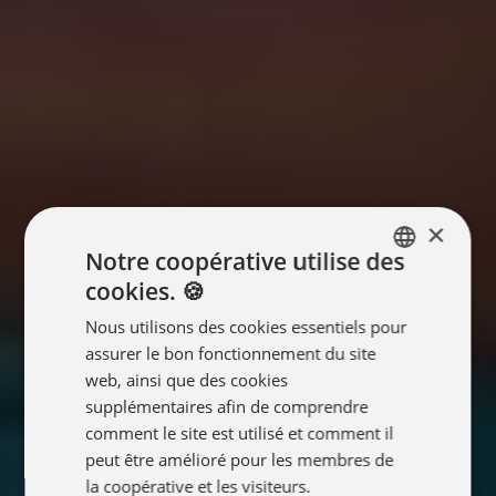
×
Notre coopérative utilise des
cookies. 🍪
ENGLISH
Nous utilisons des cookies essentiels pour
FRANÇAIS
assurer le bon fonctionnement du site
NEDERLANDS
web, ainsi que des cookies
supplémentaires afin de comprendre
comment le site est utilisé et comment il
peut être amélioré pour les membres de
la coopérative et les visiteurs.